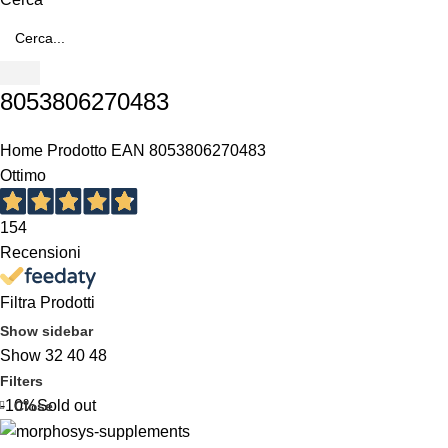
8053806270483
Home
Prodotto EAN
8053806270483
Ottimo
154
Recensioni
Filtra Prodotti
Show sidebar
Show
32
40
48
Filters
-10%
Sold out
In offerta
(1)
Close