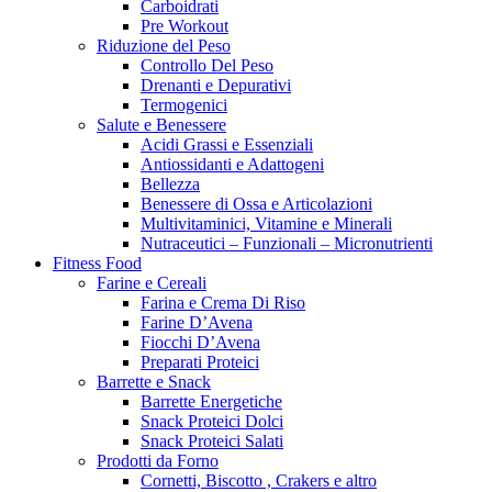
Carboidrati
Pre Workout
Riduzione del Peso
Controllo Del Peso
Drenanti e Depurativi
Termogenici
Salute e Benessere
Acidi Grassi e Essenziali
Antiossidanti e Adattogeni
Bellezza
Benessere di Ossa e Articolazioni
Multivitaminici, Vitamine e Minerali
Nutraceutici – Funzionali – Micronutrienti
Fitness Food
Farine e Cereali
Farina e Crema Di Riso
Farine D’Avena
Fiocchi D’Avena
Preparati Proteici
Barrette e Snack
Barrette Energetiche
Snack Proteici Dolci
Snack Proteici Salati
Prodotti da Forno
Cornetti, Biscotto , Crakers e altro