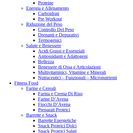
Proteine
Energia e Allenamento
Carboidrati
Pre Workout
Riduzione del Peso
Controllo Del Peso
Drenanti e Depurativi
Termogenici
Salute e Benessere
Acidi Grassi e Essenziali
Antiossidanti e Adattogeni
Bellezza
Benessere di Ossa e Articolazioni
Multivitaminici, Vitamine e Minerali
Nutraceutici – Funzionali – Micronutrienti
Fitness Food
Farine e Cereali
Farina e Crema Di Riso
Farine D’Avena
Fiocchi D’Avena
Preparati Proteici
Barrette e Snack
Barrette Energetiche
Snack Proteici Dolci
Snack Proteici Salati