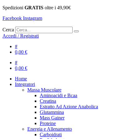
Spedizioni
GRATIS
oltre i 49,90€
Facebook
Instagram
Cerca
Accedi / Registrati
#
0,00
€
#
0,00
€
Home
Integratori
Massa Muscolare
Aminoacidi e Bcaa
Creatina
Estratto Ad Azione Anabolica
Glutammina
Mass Gainer
Proteine
Energia e Allenamento
Carboidrati