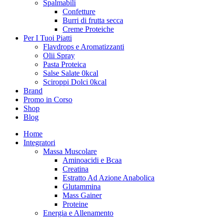
Spalmabili
Confetture
Burri di frutta secca
Creme Proteiche
Per I Tuoi Piatti
Flavdrops e Aromatizzanti
Olii Spray
Pasta Proteica
Salse Salate 0kcal
Sciroppi Dolci 0kcal
Brand
Promo in Corso
Shop
Blog
Home
Integratori
Massa Muscolare
Aminoacidi e Bcaa
Creatina
Estratto Ad Azione Anabolica
Glutammina
Mass Gainer
Proteine
Energia e Allenamento