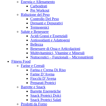
Energia e Allenamento
Carboidrati
Pre Workout
Riduzione del Peso
Controllo Del Peso
Drenanti e Depurativi
Termogenici
Salute e Benessere
Acidi Grassi e Essenziali
Antiossidanti e Adattogeni
Bellezza
Benessere di Ossa e Articolazioni
Multivitaminici, Vitamine e Minerali
Nutraceutici – Funzionali – Micronutrienti
Fitness Food
Farine e Cereali
Farina e Crema Di Riso
Farine D’Avena
Fiocchi D’Avena
Preparati Proteici
Barrette e Snack
Barrette Energetiche
Snack Proteici Dolci
Snack Proteici Salati
Prodotti da Forno