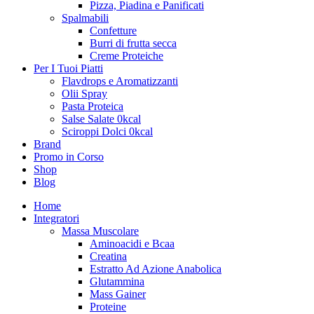
Pizza, Piadina e Panificati
Spalmabili
Confetture
Burri di frutta secca
Creme Proteiche
Per I Tuoi Piatti
Flavdrops e Aromatizzanti
Olii Spray
Pasta Proteica
Salse Salate 0kcal
Sciroppi Dolci 0kcal
Brand
Promo in Corso
Shop
Blog
Home
Integratori
Massa Muscolare
Aminoacidi e Bcaa
Creatina
Estratto Ad Azione Anabolica
Glutammina
Mass Gainer
Proteine