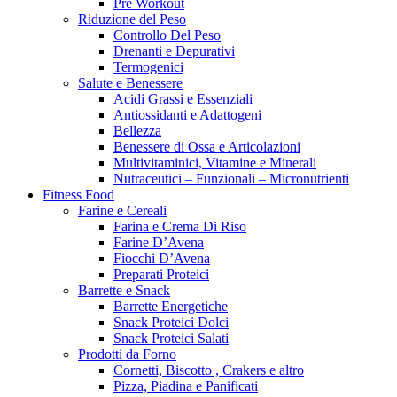
Pre Workout
Riduzione del Peso
Controllo Del Peso
Drenanti e Depurativi
Termogenici
Salute e Benessere
Acidi Grassi e Essenziali
Antiossidanti e Adattogeni
Bellezza
Benessere di Ossa e Articolazioni
Multivitaminici, Vitamine e Minerali
Nutraceutici – Funzionali – Micronutrienti
Fitness Food
Farine e Cereali
Farina e Crema Di Riso
Farine D’Avena
Fiocchi D’Avena
Preparati Proteici
Barrette e Snack
Barrette Energetiche
Snack Proteici Dolci
Snack Proteici Salati
Prodotti da Forno
Cornetti, Biscotto , Crakers e altro
Pizza, Piadina e Panificati