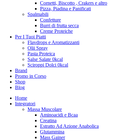
Cornetti, Biscotto , Crakers e altro
Pizza, Piadina e Panificati
Spalmabili
Confetture
Burri di frutta secca
Creme Proteiche
Per I Tuoi Piatti
Flavdrops e Aromatizzanti
Olii Spray
Pasta Proteica
Salse Salate 0kcal
Sciroppi Dolci 0kcal
Brand
Promo in Corso
Shop
Blog
Home
Integratori
Massa Muscolare
Aminoacidi e Bcaa
Creatina
Estratto Ad Azione Anabolica
Glutammina
Mass Gainer