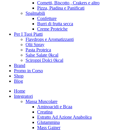
Cornetti, Biscotto , Crakers e altro
Pizza, Piadina e Panificati
Spalmabili
Confetture
Burri di frutta secca
Creme Proteiche
Per I Tuoi Piatti
Flavdrops e Aromatizzanti
Olii Spray
Pasta Proteica
Salse Salate 0kcal
Sciroppi Dolci 0kcal
Brand
Promo in Corso
Shop
Blog
Home
Integratori
Massa Muscolare
Aminoacidi e Bcaa
Creatina
Estratto Ad Azione Anabolica
Glutammina
Mass Gainer