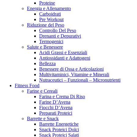
Proteine
Energia e Allenamento
Carboidrati
Pre Workout
Riduzione del Peso
Controllo Del Peso
Drenanti e Depurativi
Termogenici
Salute e Benessere
Acidi Grassi e Essenziali
Antiossidanti e Adattogeni
Bellezza
Benessere di Ossa e Articolazioni
Multivitaminici, Vitamine e Minerali
Nutraceutici – Funzionali – Micronutrienti
Fitness Food
Farine e Cereali
Farina e Crema Di Riso
Farine D’Avena
Fiocchi D’Avena
Preparati Proteici
Barrette e Snack
Barrette Energetiche
Snack Proteici Dolci
Snack Proteici Salati