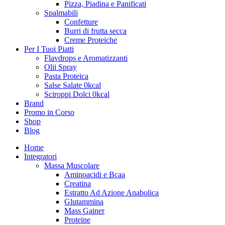
Pizza, Piadina e Panificati
Spalmabili
Confetture
Burri di frutta secca
Creme Proteiche
Per I Tuoi Piatti
Flavdrops e Aromatizzanti
Olii Spray
Pasta Proteica
Salse Salate 0kcal
Sciroppi Dolci 0kcal
Brand
Promo in Corso
Shop
Blog
Home
Integratori
Massa Muscolare
Aminoacidi e Bcaa
Creatina
Estratto Ad Azione Anabolica
Glutammina
Mass Gainer
Proteine