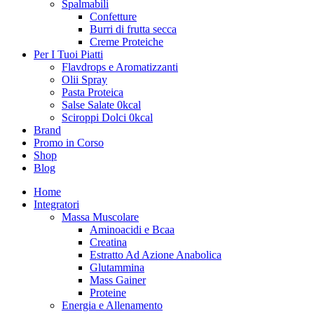
Spalmabili
Confetture
Burri di frutta secca
Creme Proteiche
Per I Tuoi Piatti
Flavdrops e Aromatizzanti
Olii Spray
Pasta Proteica
Salse Salate 0kcal
Sciroppi Dolci 0kcal
Brand
Promo in Corso
Shop
Blog
Home
Integratori
Massa Muscolare
Aminoacidi e Bcaa
Creatina
Estratto Ad Azione Anabolica
Glutammina
Mass Gainer
Proteine
Energia e Allenamento