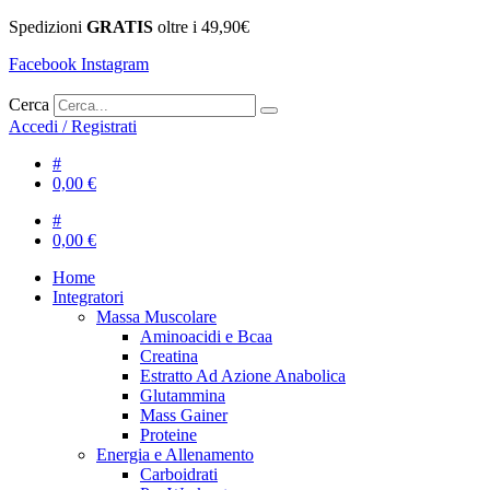
Spedizioni
GRATIS
oltre i 49,90€
Facebook
Instagram
Cerca
Accedi / Registrati
#
0,00
€
#
0,00
€
Home
Integratori
Massa Muscolare
Aminoacidi e Bcaa
Creatina
Estratto Ad Azione Anabolica
Glutammina
Mass Gainer
Proteine
Energia e Allenamento
Carboidrati