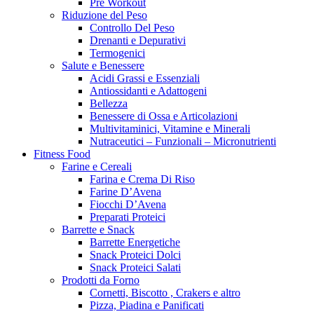
Pre Workout
Riduzione del Peso
Controllo Del Peso
Drenanti e Depurativi
Termogenici
Salute e Benessere
Acidi Grassi e Essenziali
Antiossidanti e Adattogeni
Bellezza
Benessere di Ossa e Articolazioni
Multivitaminici, Vitamine e Minerali
Nutraceutici – Funzionali – Micronutrienti
Fitness Food
Farine e Cereali
Farina e Crema Di Riso
Farine D’Avena
Fiocchi D’Avena
Preparati Proteici
Barrette e Snack
Barrette Energetiche
Snack Proteici Dolci
Snack Proteici Salati
Prodotti da Forno
Cornetti, Biscotto , Crakers e altro
Pizza, Piadina e Panificati