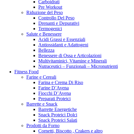
Carboidrati
Pre Workout
Riduzione del Peso
Controllo Del Peso
Drenanti e Depurativi
Termogenici
Salute e Benessere
Acidi Grassi e Essenziali
Antiossidanti e Adattogeni
Bellezza
Benessere di Ossa e Articolazioni
Multivitaminici, Vitamine e Minerali
Nutraceutici – Funzionali – Micronutrienti
Fitness Food
Farine e Cereali
Farina e Crema Di Riso
Farine D’Avena
Fiocchi D’Avena
Preparati Proteici
Barrette e Snack
Barrette Energetiche
Snack Proteici Dolci
Snack Proteici Salati
Prodotti da Forno
Cornetti, Biscotto , Crakers e altro