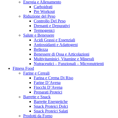
Energia e Allenamento
Carboidrati
Pre Workout
Riduzione del Peso
Controllo Del Peso
Drenanti e Depurativi
Termogenici
Salute e Benessere
Acidi Grassi e Essenziali
Antiossidanti e Adattogeni
Bellezza
Benessere di Ossa e Articolazioni
Multivitaminici, Vitamine e Minerali
Nutraceutici – Funzionali – Micronutrienti
Fitness Food
Farine e Cereali
Farina e Crema Di Riso
Farine D’Avena
Fiocchi D’Avena
Preparati Proteici
Barrette e Snack
Barrette Energetiche
Snack Proteici Dolci
Snack Proteici Salati
Prodotti da Forno