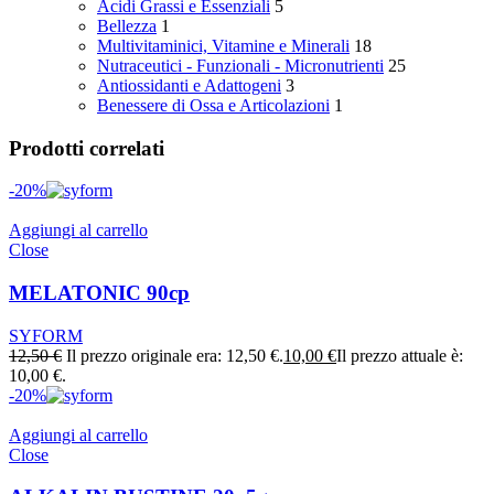
Acidi Grassi e Essenziali
5
Bellezza
1
Multivitaminici, Vitamine e Minerali
18
Nutraceutici - Funzionali - Micronutrienti
25
Antiossidanti e Adattogeni
3
Benessere di Ossa e Articolazioni
1
Prodotti correlati
-20%
Aggiungi al carrello
Close
MELATONIC 90cp
SYFORM
12,50
€
Il prezzo originale era: 12,50 €.
10,00
€
Il prezzo attuale è:
10,00 €.
-20%
Aggiungi al carrello
Close