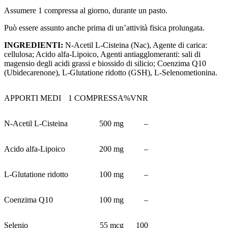
Assumere 1 compressa al giorno, durante un pasto.
Può essere assunto anche prima di un’attività fisica prolungata.
INGREDIENTI:
N-Acetil L-Cisteina (Nac), Agente di carica:
cellulosa; Acido alfa-Lipoico, Agenti antiagglomeranti: sali di
magensio degli acidi grassi e biossido di silicio; Coenzima Q10
(Ubidecarenone), L-Glutatione ridotto (GSH), L-Selenometionina.
APPORTI MEDI
1 COMPRESSA
%VNR
N-Acetil L-Cisteina
500 mg
–
Acido alfa-Lipoico
200 mg
–
L-Glutatione ridotto
100 mg
–
Coenzima Q10
100 mg
–
Selenio
55 mcg
100