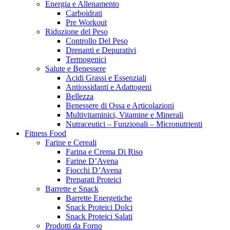
Energia e Allenamento
Carboidrati
Pre Workout
Riduzione del Peso
Controllo Del Peso
Drenanti e Depurativi
Termogenici
Salute e Benessere
Acidi Grassi e Essenziali
Antiossidanti e Adattogeni
Bellezza
Benessere di Ossa e Articolazioni
Multivitaminici, Vitamine e Minerali
Nutraceutici – Funzionali – Micronutrienti
Fitness Food
Farine e Cereali
Farina e Crema Di Riso
Farine D’Avena
Fiocchi D’Avena
Preparati Proteici
Barrette e Snack
Barrette Energetiche
Snack Proteici Dolci
Snack Proteici Salati
Prodotti da Forno