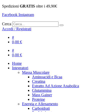
Spedizioni
GRATIS
oltre i 49,90€
Facebook
Instagram
Cerca
Accedi / Registrati
#
0,00
€
#
0,00
€
Home
Integratori
Massa Muscolare
Aminoacidi e Bcaa
Creatina
Estratto Ad Azione Anabolica
Glutammina
Mass Gainer
Proteine
Energia e Allenamento
Carboidrati