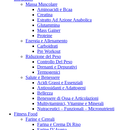
Massa Muscolare
Aminoacidi e Bcaa
Creatina
Estratto Ad Azione Anabolica
Glutammina
Mass Gainer
Proteine
Energia e Allenamento
Carboidrati
Pre Workout
Riduzione del Peso
Controllo Del Peso
Drenanti e Depurativi
Termogenici
Salute e Benessere
Acidi Grassi e Essenziali
Antiossidanti e Adattogeni
Bellezza
Benessere di Ossa e Articolazioni
Multivitaminici, Vitamine e Minerali
Nutraceutici – Funzionali – Micronutrienti
Fitness Food
Farine e Cereali
Farina e Crema Di Riso
Farine D’Avena