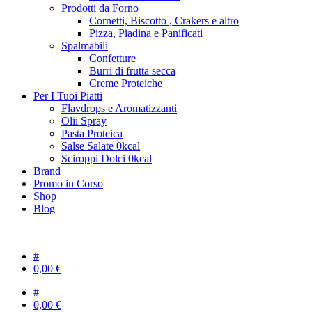
Prodotti da Forno
Cornetti, Biscotto , Crakers e altro
Pizza, Piadina e Panificati
Spalmabili
Confetture
Burri di frutta secca
Creme Proteiche
Per I Tuoi Piatti
Flavdrops e Aromatizzanti
Olii Spray
Pasta Proteica
Salse Salate 0kcal
Sciroppi Dolci 0kcal
Brand
Promo in Corso
Shop
Blog
#
0,00
€
#
0,00
€