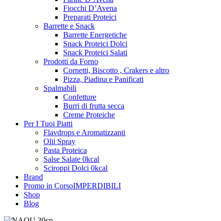
Fiocchi D’Avena
Preparati Proteici
Barrette e Snack
Barrette Energetiche
Snack Proteici Dolci
Snack Proteici Salati
Prodotti da Forno
Cornetti, Biscotto , Crakers e altro
Pizza, Piadina e Panificati
Spalmabili
Confetture
Burri di frutta secca
Creme Proteiche
Per I Tuoi Piatti
Flavdrops e Aromatizzanti
Olii Spray
Pasta Proteica
Salse Salate 0kcal
Sciroppi Dolci 0kcal
Brand
Promo in Corso
IMPERDIBILI
Shop
Blog