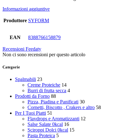
Informazioni aggiuntive
Produttore
SYFORM
EAN
8388766158879
Recensioni Feedaty
Non ci sono recensioni per questo articolo
Categorie
Spalmabili
23
Creme Proteiche
14
Burri di frutta secca
4
Prodotti da Forno
88
Pizza, Piadina e Panificati
30
Cornetti, Biscotto , Crakers e altro
58
Per I Tuoi Piatti
51
Flavdrops e Aromatizzanti
12
Salse Salate 0kcal
16
Sciroppi Dolci 0kcal
15
Pasta Proteica
5