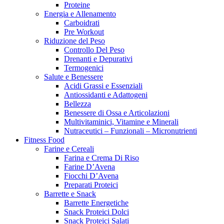
Proteine
Energia e Allenamento
Carboidrati
Pre Workout
Riduzione del Peso
Controllo Del Peso
Drenanti e Depurativi
Termogenici
Salute e Benessere
Acidi Grassi e Essenziali
Antiossidanti e Adattogeni
Bellezza
Benessere di Ossa e Articolazioni
Multivitaminici, Vitamine e Minerali
Nutraceutici – Funzionali – Micronutrienti
Fitness Food
Farine e Cereali
Farina e Crema Di Riso
Farine D’Avena
Fiocchi D’Avena
Preparati Proteici
Barrette e Snack
Barrette Energetiche
Snack Proteici Dolci
Snack Proteici Salati