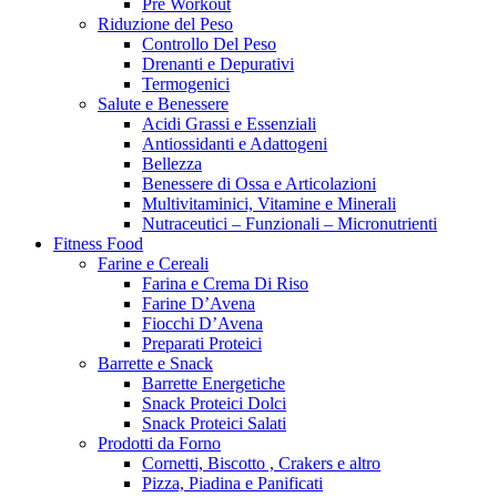
Pre Workout
Riduzione del Peso
Controllo Del Peso
Drenanti e Depurativi
Termogenici
Salute e Benessere
Acidi Grassi e Essenziali
Antiossidanti e Adattogeni
Bellezza
Benessere di Ossa e Articolazioni
Multivitaminici, Vitamine e Minerali
Nutraceutici – Funzionali – Micronutrienti
Fitness Food
Farine e Cereali
Farina e Crema Di Riso
Farine D’Avena
Fiocchi D’Avena
Preparati Proteici
Barrette e Snack
Barrette Energetiche
Snack Proteici Dolci
Snack Proteici Salati
Prodotti da Forno
Cornetti, Biscotto , Crakers e altro
Pizza, Piadina e Panificati