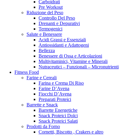
Carboidrati
Pre Workout
Riduzione del Peso
Controllo Del Peso
Drenanti e Depurativi
Termogenici
Salute e Benessere
Acidi Grassi e Essenziali
Antiossidanti e Adattogeni
Bellezza
Benessere di Ossa e Articolazioni
Multivitaminici, Vitamine e Minerali
Nutraceutici – Funzionali – Micronutrienti
Fitness Food
Farine e Cereali
Farina e Crema Di Riso
Farine D’Avena
Fiocchi D’Avena
Preparati Proteici
Barrette e Snack
Barrette Energetiche
Snack Proteici Dolci
Snack Proteici Salati
Prodotti da Forno
Cornetti, Biscotto , Crakers e altro