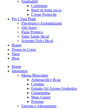
Spalmabili
Confetture
Burri di frutta secca
Creme Proteiche
Per I Tuoi Piatti
Flavdrops e Aromatizzanti
Olii Spray
Pasta Proteica
Salse Salate 0kcal
Sciroppi Dolci 0kcal
Brand
Promo in Corso
Shop
Blog
Home
Integratori
Massa Muscolare
Aminoacidi e Bcaa
Creatina
Estratto Ad Azione Anabolica
Glutammina
Mass Gainer
Proteine
Energia e Allenamento