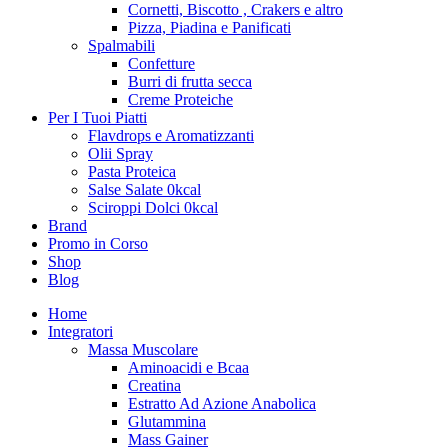
Cornetti, Biscotto , Crakers e altro
Pizza, Piadina e Panificati
Spalmabili
Confetture
Burri di frutta secca
Creme Proteiche
Per I Tuoi Piatti
Flavdrops e Aromatizzanti
Olii Spray
Pasta Proteica
Salse Salate 0kcal
Sciroppi Dolci 0kcal
Brand
Promo in Corso
Shop
Blog
Home
Integratori
Massa Muscolare
Aminoacidi e Bcaa
Creatina
Estratto Ad Azione Anabolica
Glutammina
Mass Gainer