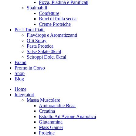
Pizza, Piadina e Panificati
Spalmabili
Confetture
Burri di frutta secca
Creme Proteiche
Per I Tuoi Piatti
Flavdrops e Aromatizzanti
Olii Spray
Pasta Proteica
Salse Salate 0kcal
Sciroppi Dolci 0kcal
Brand
Promo in Corso
Shop
Blog
Home
Integratori
Massa Muscolare
Aminoacidi e Bcaa
Creatina
Estratto Ad Azione Anabolica
Glutammina
Mass Gainer
Proteine