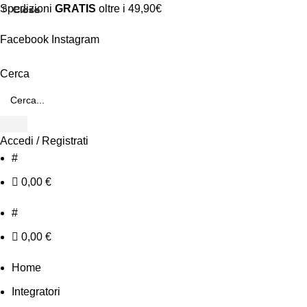
Spedizioni
GRATIS
oltre i 49,90€
Close
Close
Close
Close
Close
Close
Close
Close
Facebook
Instagram
Cerca
Accedi / Registrati
#
0,00
€
#
0,00
€
Home
Integratori