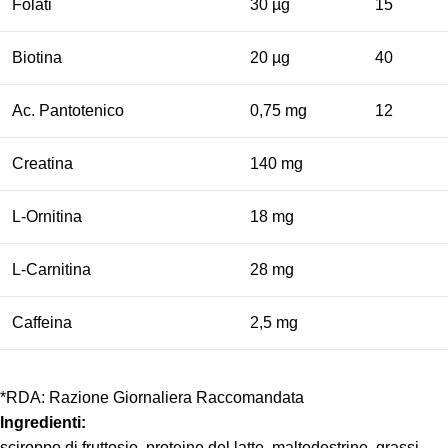
Folati
30 µg
15
Biotina
20 µg
40
Ac. Pantotenico
0,75 mg
12
Creatina
140 mg
L-Ornitina
18 mg
L-Carnitina
28 mg
Caffeina
2,5 mg
*RDA: Razione Giornaliera Raccomandata
Ingredienti:
sciroppo di fruttosio, proteine del latte, maltodestrine, grassi