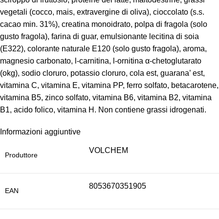
vegetali (cocco, mais, extravergine di oliva), cioccolato (s.s.
cacao min. 31%), creatina monoidrato, polpa di fragola (solo
gusto fragola), farina di guar, emulsionante lecitina di soia
(E322), colorante naturale E120 (solo gusto fragola), aroma,
magnesio carbonato, l-carnitina, l-ornitina α-chetoglutarato
(okg), sodio cloruro, potassio cloruro, cola est, guarana’ est,
vitamina C, vitamina E, vitamina PP, ferro solfato, betacarotene,
vitamina B5, zinco solfato, vitamina B6, vitamina B2, vitamina
B1, acido folico, vitamina H. Non contiene grassi idrogenati.
Informazioni aggiuntive
VOLCHEM
Produttore
8053670351905
EAN